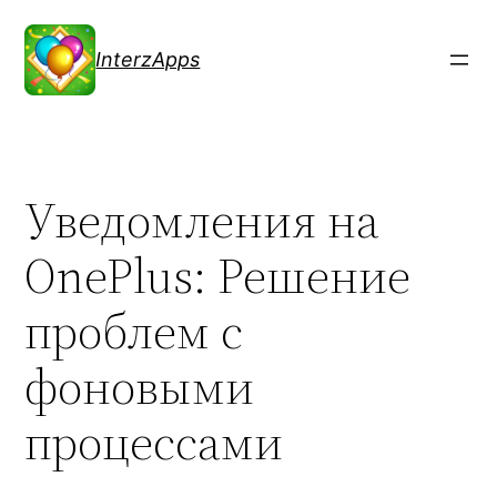
Перейти
к
InterzApps
содержимому
Уведомления на
OnePlus: Решение
проблем с
фоновыми
процессами